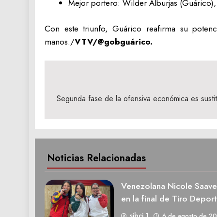
Mejor portero: Wilder Alburjas (Guárico)
Con este triunfo, Guárico reafirma su poten
manos./
VTV/@gobguárico.
Navegación
de
Segunda fase de la ofensiva económica es sustit
entradas
Noticias Relacionadas
Venezolana Nicole Saave
en la final de Tiro Deport
sibci 1
6 de agosto de 2