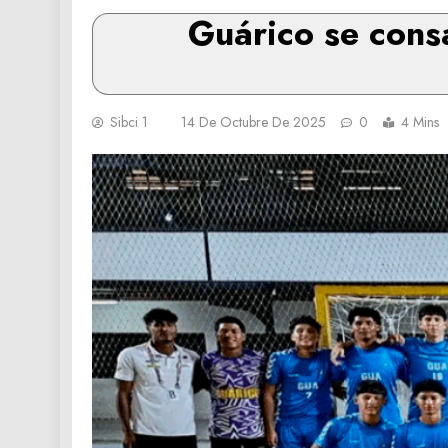
Guárico se cons
Sibci 1
14 De Octubre De 2025
0
4 Mins