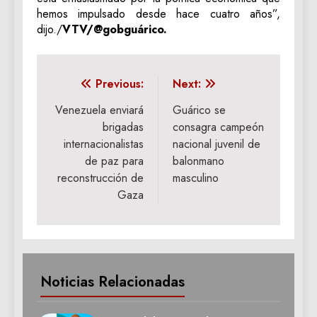
hemos impulsado desde hace cuatro años”,
dijo./
VTV/@gobguárico.
Navegación
Previous:
Next:
de
Venezuela enviará
Guárico se
brigadas
consagra campeón
entradas
internacionalistas
nacional juvenil de
de paz para
balonmano
reconstrucción de
masculino
Gaza
Noticias Relacionadas