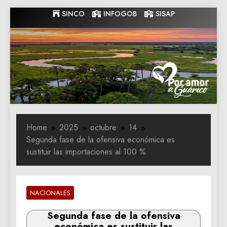
Skip
SINCO
INFOGOB
SISAP
to
content
Gobernacion
Gobernacion de Guarico
de Guarico
Home
2025
octubre
14
Segunda fase de la ofensiva económica es
sustituir las importaciones al 100 %
NACIONALES
Segunda fase de la ofensiva
económica es sustituir las