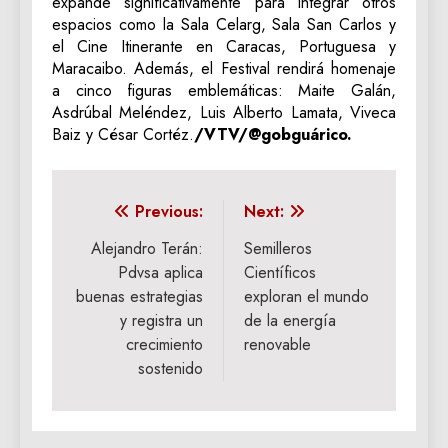
expande significativamente para integrar otros
espacios como la Sala Celarg, Sala San Carlos y
el Cine Itinerante en Caracas, Portuguesa y
Maracaibo. Además, el Festival rendirá homenaje
a cinco figuras emblemáticas: Maite Galán,
Asdrúbal Meléndez, Luis Alberto Lamata, Viveca
Baiz y César Cortéz.
/VTV/@gobguárico.
Navegación
Previous:
Next:
de
Alejandro Terán:
Semilleros
Pdvsa aplica
Científicos
entradas
buenas estrategias
exploran el mundo
y registra un
de la energía
crecimiento
renovable
sostenido