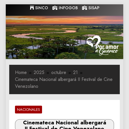
Skip
SINCO
INFOGOB
SISAP
to
content
Gobernacion
Gobernacion de Guarico
de Guarico
Home
2025
octubre
21
Cinemateca Nacional albergará II Festival de Cine
Venezolano
NACIONALES
Cinemateca Nacional albergará
II Festival de Cine Venezolano