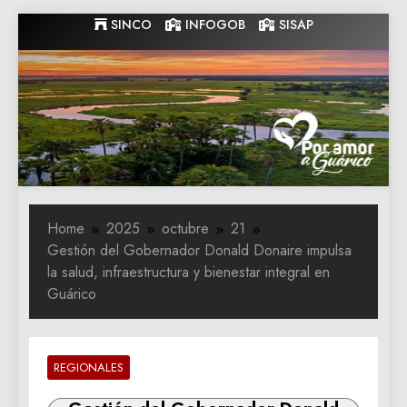
Skip
SINCO
INFOGOB
SISAP
to
content
Gobernacion
Gobernacion de Guarico
de Guarico
Home
2025
octubre
21
Gestión del Gobernador Donald Donaire impulsa
la salud, infraestructura y bienestar integral en
Guárico
REGIONALES