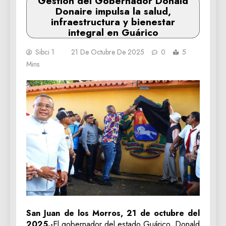
Gestión del Gobernador Donald
Donaire impulsa la salud,
infraestructura y bienestar
integral en Guárico
Sibci 1
21 De Octubre De 2025
0
5
Mins
‎San Juan de los Morros, 21 de octubre del
2025.-
El gobernador del estado Guárico, Donald