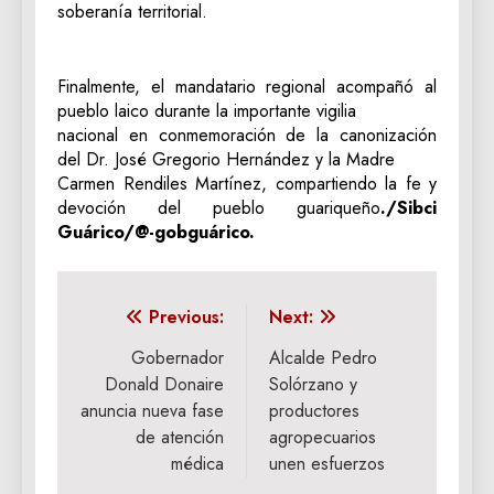
soberanía territorial.
‎Finalmente, el mandatario regional acompañó al
pueblo laico durante la importante vigilia
nacional en conmemoración de la canonización
del Dr. José Gregorio Hernández y la Madre
Carmen Rendiles Martínez, compartiendo la fe y
devoción del pueblo guariqueño
./‎Sibci
Guárico/@-gobguárico.
Navegación
Previous:
Next:
de
Gobernador
Alcalde Pedro
Donald Donaire
Solórzano y
entradas
anuncia nueva fase
productores
de atención
agropecuarios
médica
unen esfuerzos