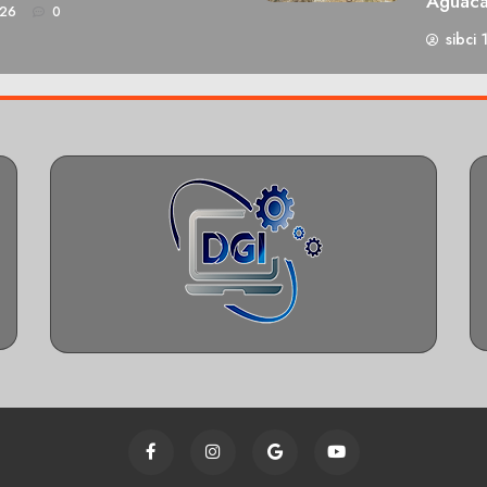
Aguaca
026
0
sibci 