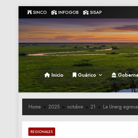
Skip
SINCO
INFOGOB
SISAP
to
content
Gobernacion de Guarico
Gobernacion de Guarico
Inicio
Guárico
Goberna
Home
2025
octubre
21
La Unerg egresa
REGIONALES