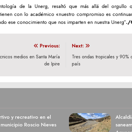
ntología de la Unerg, resaltó que más allá del orgullo q
tienen con lo académico «nuestro compromiso es continua
endo ese conocimiento que nos imparten en nuestra Unerg”
./
Previous:
Next:
écnicos medios en Santa María
Tres ondas tropicales y 90% d
de Ipire
país
ivo y recreativo en el
Alcaldí
 municipio Roscio Nieves
saneami