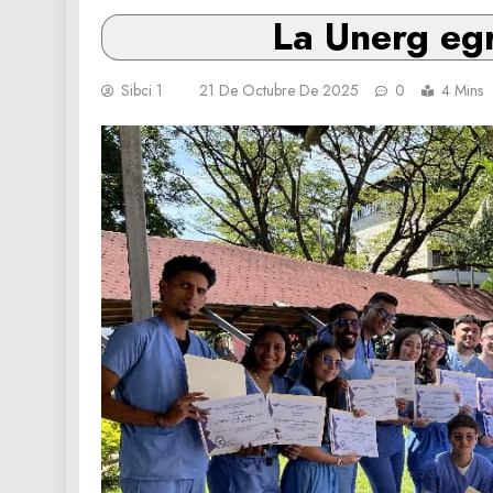
La Unerg egr
Sibci 1
21 De Octubre De 2025
0
4 Mins