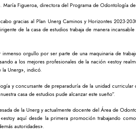
. María Figueroa, directora del Programa de Odontología de 
a cabo gracias al Plan Unerg Caminos y Horizontes 2023-203
gente de la casa de estudios trabaja de manera incansable po
ir inmenso orgullo por ser parte de una maquinaria de trabaj
resando a los mejores profesionales de la nación «estoy real
e la Unerg», indicó.
ogía y concursante de preparaduría de la unidad curricular o
 nuestra casa de estudios pude alcanzar este sueño”.
sada de la Unerg y actualmente docente del Área de Odontolo
, «estoy aquí desde la primera promoción trabajando como
 demás autoridades».