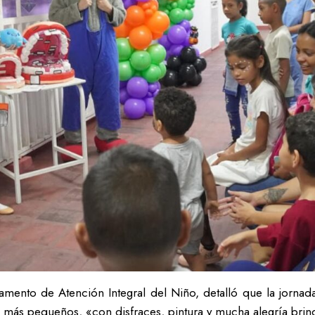
amento de Atención Integral del Niño, detalló que la jorn
los más pequeños, «con disfraces, pintura y mucha alegría br