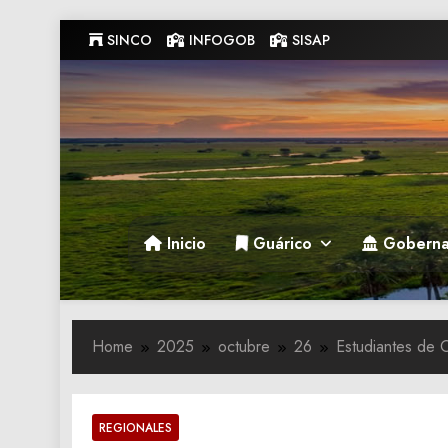
Skip
SINCO
INFOGOB
SISAP
to
content
Gobernacion de Guarico
Gobernacion de Guarico
Inicio
Guárico
Goberna
Home
2025
octubre
26
Estudiantes de O
REGIONALES