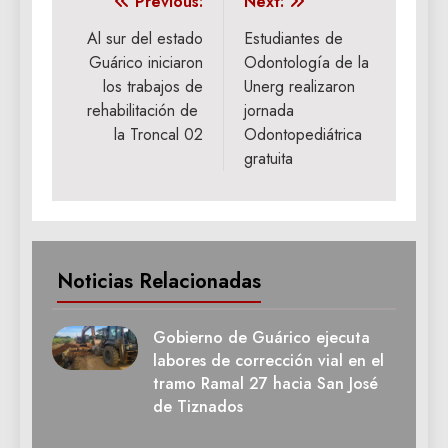
Navegación
Previous:
Next:
de
Al sur del estado
Estudiantes de
Guárico iniciaron
Odontología de la
entradas
los trabajos de
Unerg realizaron
rehabilitación de
jornada
la Troncal 02
Odontopediátrica
gratuita
Noticias Relacionadas
Gobierno de Guárico ejecuta
labores de corrección vial en el
tramo Ramal 27 hacia San José
de Tiznados