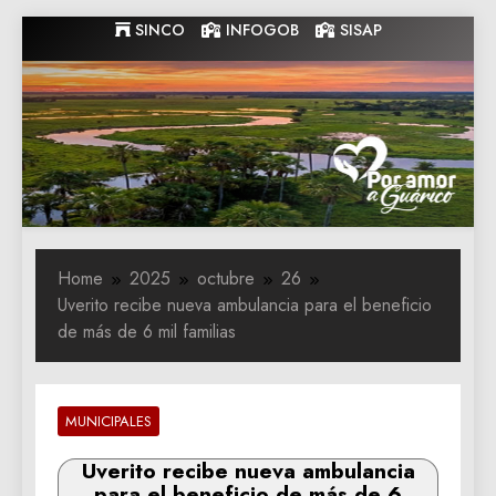
Skip
SINCO
INFOGOB
SISAP
to
content
Gobernacion
Gobernacion de Guarico
de Guarico
Home
2025
octubre
26
Uverito recibe nueva ambulancia para el beneficio
de más de 6 mil familias
MUNICIPALES
Uverito recibe nueva ambulancia
para el beneficio de más de 6