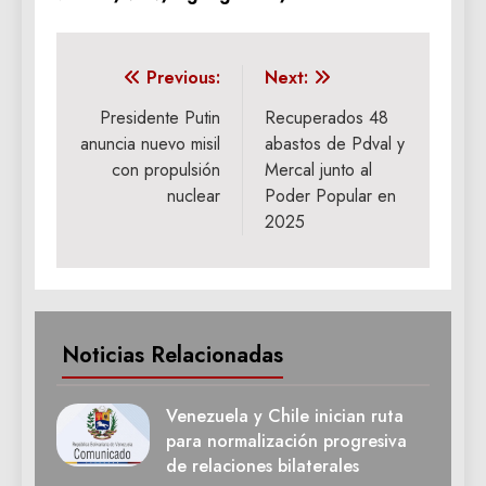
Navegación
Previous:
Next:
de
Presidente Putin
Recuperados 48
anuncia nuevo misil
abastos de Pdval y
entradas
con propulsión
Mercal junto al
nuclear
Poder Popular en
2025
Noticias Relacionadas
Venezuela y Chile inician ruta
para normalización progresiva
de relaciones bilaterales