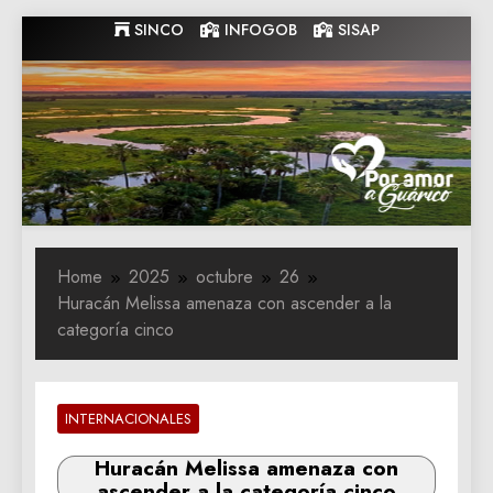
Skip
SINCO
INFOGOB
SISAP
to
content
Gobernacion
Gobernacion de Guarico
de Guarico
Home
2025
octubre
26
Huracán Melissa amenaza con ascender a la
categoría cinco
INTERNACIONALES
Huracán Melissa amenaza con
ascender a la categoría cinco