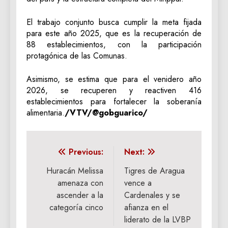
El trabajo conjunto busca cumplir la meta fijada
para este año 2025, que es la recuperación de
88 establecimientos, con la participación
protagónica de las Comunas.
Asimismo, se estima que para el venidero año
2026, se recuperen y reactiven 416
establecimientos para fortalecer la soberanía
alimentaria.
/VTV/@gobguarico/
Navegación
Previous:
Next:
de
Huracán Melissa
Tigres de Aragua
amenaza con
vence a
entradas
ascender a la
Cardenales y se
categoría cinco
afianza en el
liderato de la LVBP