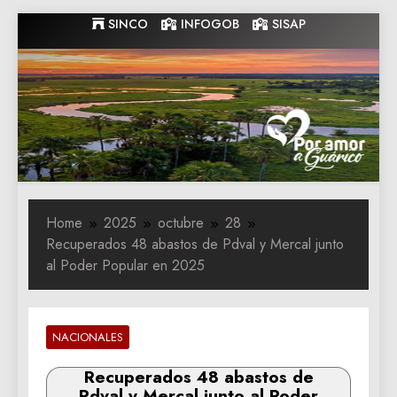
Skip
SINCO
INFOGOB
SISAP
to
content
Gobernacion
Gobernacion de Guarico
de Guarico
Home
2025
octubre
28
Recuperados 48 abastos de Pdval y Mercal junto
al Poder Popular en 2025
NACIONALES
Recuperados 48 abastos de
Pdval y Mercal junto al Poder