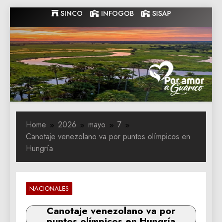
Skip
SINCO
INFOGOB
SISAP
to
content
Gobernacion
Gobernacion de Guarico
de Guarico
Home
2026
mayo
7
Canotaje venezolano va por puntos olímpicos en
Hungría
NACIONALES
Canotaje venezolano va por
puntos olímpicos en Hungría