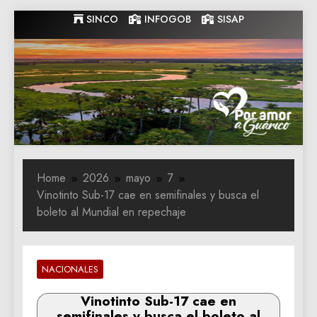
Skip
SINCO
INFOGOB
SISAP
to
content
Gobernacion
Gobernacion de Guarico
de Guarico
Home
2026
mayo
7
Vinotinto Sub-17 cae en semifinales y busca el
boleto al Mundial en repechaje
NACIONALES
Vinotinto Sub-17 cae en
semifinales y busca el boleto al