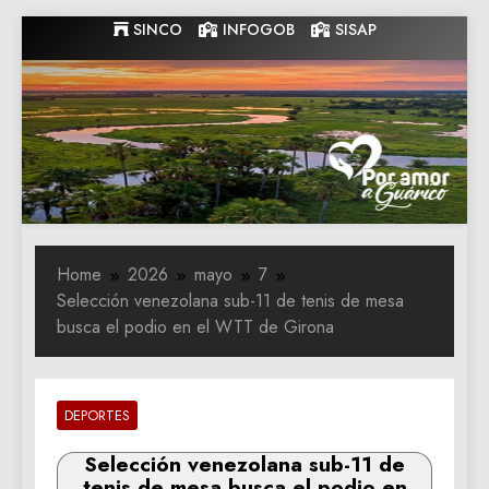
Skip
SINCO
INFOGOB
SISAP
to
content
Gobernacion
Gobernacion de Guarico
de Guarico
Home
2026
mayo
7
Selección venezolana sub-11 de tenis de mesa
busca el podio en el WTT de Girona
DEPORTES
Selección venezolana sub-11 de
tenis de mesa busca el podio en