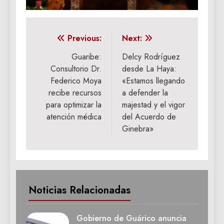
Navegación
Previous:
Next:
de
Guaribe:
Delcy Rodríguez
Consultorio Dr.
desde La Haya:
entradas
Federico Moya
«Estamos llegando
recibe recursos
a defender la
para optimizar la
majestad y el vigor
atención médica
del Acuerdo de
Ginebra»
Noticias Relacionadas
Gobierno de Guárico anuncia