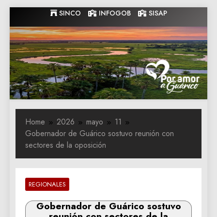
Skip
SINCO
INFOGOB
SISAP
to
content
Gobernacion
Gobernacion de Guarico
de Guarico
Home
2026
mayo
11
Gobernador de Guárico sostuvo reunión con
sectores de la oposición
REGIONALES
Gobernador de Guárico sostuvo
reunión con sectores de la