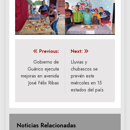
Navegación
Previous:
Next:
de
Gobierno de
Lluvias y
Guárico ejecuta
chubascos se
entradas
mejoras en avenida
prevén este
José Félix Ribas
miércoles en 15
estados del país
Noticias Relacionadas