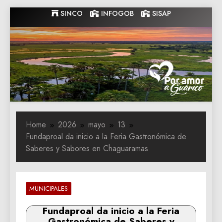
Skip
SINCO
INFOGOB
SISAP
to
content
Gobernacion
Gobernacion de Guarico
de Guarico
Home
2026
mayo
13
Fundaproal da inicio a la Feria Gastronómica de
Saberes y Sabores en Chaguaramas
MUNICIPALES
Fundaproal da inicio a la Feria
Gastronómica de Saberes y