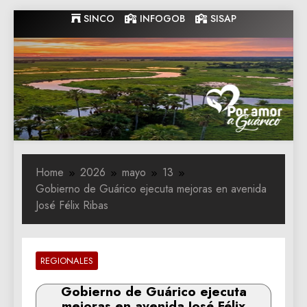
Skip
SINCO
INFOGOB
SISAP
to
content
Gobernacion
Gobernacion de Guarico
de Guarico
Home
2026
mayo
13
Gobierno de Guárico ejecuta mejoras en avenida
José Félix Ribas
REGIONALES
Gobierno de Guárico ejecuta
mejoras en avenida José Félix