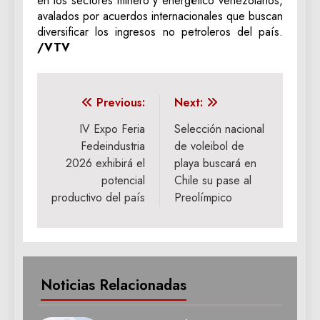
en los sectores minero y energético venezolanos,
avalados por acuerdos internacionales que buscan
diversificar los ingresos no petroleros del país.
/VTV
Navegación
Previous:
Next:
de
IV Expo Feria
Selección nacional
Fedeindustria
de voleibol de
entradas
2026 exhibirá el
playa buscará en
potencial
Chile su pase al
productivo del país
Preolímpico
Noticias Relacionadas