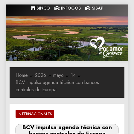
Skip
SINCO
INFOGOB
SISAP
to
content
Gobernacion
Gobernacion de Guarico
de Guarico
Home
2026
mayo
14
BCV impulsa agenda técnica con bancos
centrales de Europa
INTERNACIONALES
BCV impulsa agenda técnica con
bancos centrales de Europa