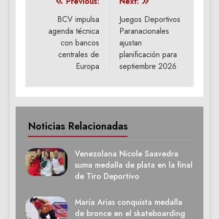
Navegación
Previous:
Next:
de
BCV impulsa
Juegos Deportivos
agenda técnica
Paranacionales
entradas
con bancos
ajustan
centrales de
planificación para
Europa
septiembre 2026
Noticias Relacionadas
Venezolana Nicole Saavedra
suma medalla de plata en la final
de Tiro Deportivo
María Arias conquista medalla
de bronce en el skateboarding