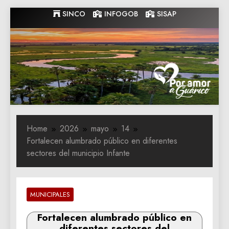
Skip
SINCO
INFOGOB
SISAP
to
content
Gobernacion
Gobernacion de Guarico
de Guarico
Home
2026
mayo
14
Fortalecen alumbrado público en diferentes
sectores del municipio Infante
MUNICIPALES
Fortalecen alumbrado público en
diferentes sectores del