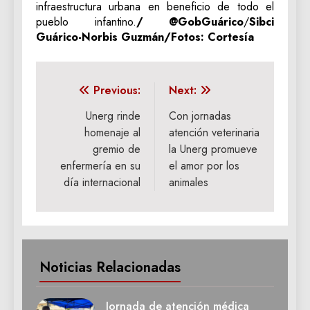
infraestructura urbana en beneficio de todo el
pueblo infantino.
/ @GobGuárico
/
Sibci
Guárico-Norbis Guzmán/Fotos: Cortesía
Navegación
Previous:
Next:
de
Unerg rinde
Con jornadas
homenaje al
atención veterinaria
entradas
gremio de
la Unerg promueve
enfermería en su
el amor por los
día internacional
animales
Noticias Relacionadas
Jornada de atención médica