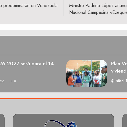
ado predominarán en Venezuela
Ministro Padrino López anuncia
Nacional Campesina «Ezequi
026-2027 será para el 14
Plan V
viviend
sibci 
026
0