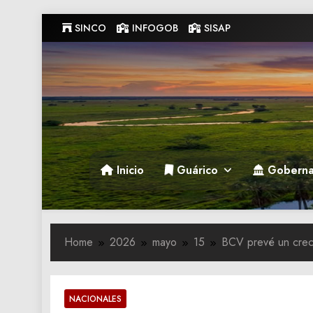
Skip
SINCO
INFOGOB
SISAP
to
content
Gobernacion de Guarico
Gobernacion de Guarico
Inicio
Guárico
Goberna
Home
2026
mayo
15
BCV prevé un creci
NACIONALES