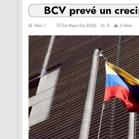
BCV prevé un creci
Sibci 1
15 De Mayo De 2026
0
3 Mins