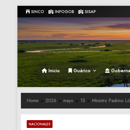
Skip
SINCO
INFOGOB
SISAP
to
content
Gobernacion de Guarico
Gobernacion de Guarico
Inicio
Guárico
Goberna
Home
2026
mayo
15
Ministro Padrino L
NACIONALES