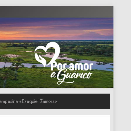
 Campesina «Ezequiel Zamora»