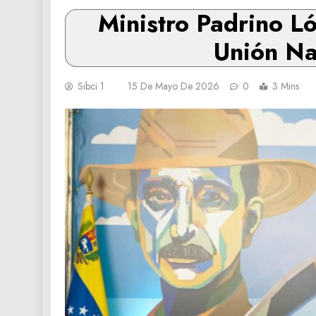
Ministro Padrino Ló
Unión Na
Sibci 1
15 De Mayo De 2026
0
3 Mins