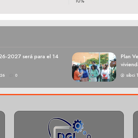
10%
026-2027 será para el 14
Plan V
viviend
sibci 
026
0