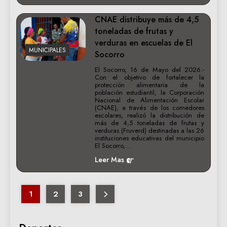
CNAE distribuye más de 4,5
toneladas de frutas y
verduras en escuelas de El
MUNICIPALES
Socorro
El Socorro, 16 de Mayo del 2026.-
Con el objetivo de fortalecer la
protección alimentaria de la
población estudiantil, la Corporación
Nacional de Alimentación Escolar
(CNAE), a través de los comedores
escolares, realizó la distribución de
más de 4,5 toneladas de frutas y
verduras (Fruverd) destinadas a las 26
instituciones educativas del municipio
El Socorro,…
Leer Mas
1
2
3