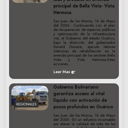
principal de Bella Vista- Vista
Hermosa
San Juan de los Morros, 16 de Mayo
del 2026.- Continuando con el plan
de recuperación de espacios públicos
y optimización de la infraestructura
vial, el Gobierno del estado Guárico,
bajo la dirección del gobernador
Donald Donaire, ejecuta labores
intensivas de rehabilitación en la
avenida principal de los sectores Bella
Vista y Vista Hermosa.‎‎Estas
acciones…
Leer Mas
Gobierno Bolivariano
garantiza acceso al vital
líquido con activación de
REGIONALES
pozos profundos en Guárico
‎San Juan de los Morros, 16 de Mayo
del 2026.- En un esfuerzo incansable
por elevar la calidad de vida de los