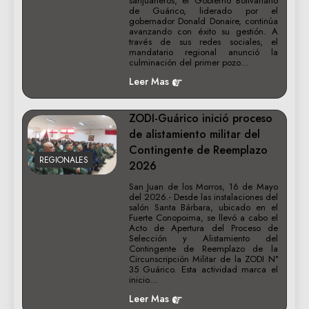
sanjuaneros, el Gobierno Bolivariano
de Guárico, liderado por el
gobernador Donald Donaire, continúa
avanzando con éxito su gestión. A
través de sus redes sociales, el
mandatario regional anunció la
culminación del primer pozo…
Leer Mas
ZODI-Guárico inició proceso
de alistamiento militar del
Contingente de Reemplazo
REGIONALES
2026
San Juan de los Morros, 16 de Mayo
del 2026.- Desde las instalaciones del
salón Santa Bárbara, ubicado en el
Fuerte Conopoima, se llevó a cabo el
Acto de Apertura del Proceso de
Selección y Alistamiento del
Contingente de Reemplazo de la
Circunscripción Militar de la ZODI N°
35 Guárico. Esta actividad marca el
inicio…
Leer Mas