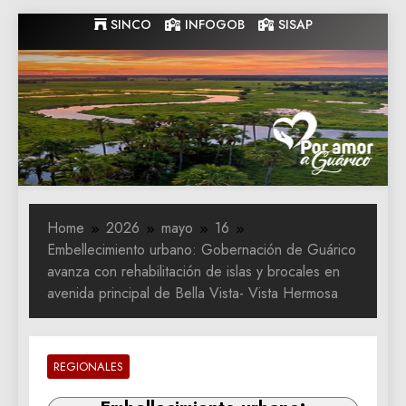
Skip
SINCO
INFOGOB
SISAP
to
content
Gobernacion
Gobernacion de Guarico
de Guarico
Home
2026
mayo
16
Embellecimiento urbano: Gobernación de Guárico
avanza con rehabilitación de islas y brocales en
avenida principal de Bella Vista- Vista Hermosa
REGIONALES