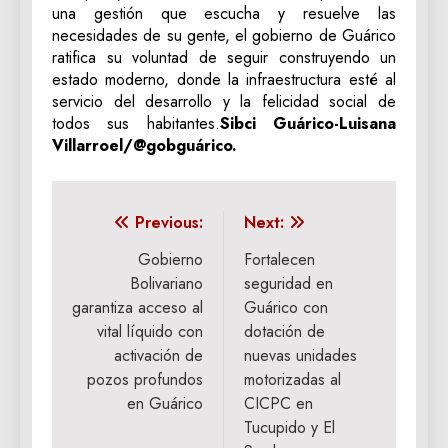
una gestión que escucha y resuelve las
necesidades de su gente, el gobierno de Guárico
ratifica su voluntad de seguir construyendo un
estado moderno, donde la infraestructura esté al
servicio del desarrollo y la felicidad social de
todos sus habitantes.
‎Sibci Guárico-Luisana
Villarroel/@gobguárico.
Navegación
Previous:
Next:
de
Gobierno
Fortalecen
Bolivariano
seguridad en
entradas
garantiza acceso al
Guárico con
vital líquido con
dotación de
activación de
nuevas unidades
pozos profundos
motorizadas al
en Guárico
CICPC en
Tucupido y El