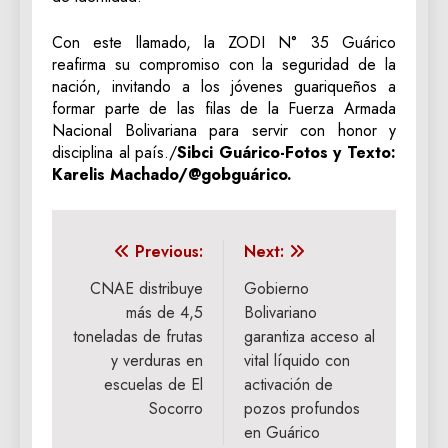
Con este llamado, la ZODI N° 35 Guárico
reafirma su compromiso con la seguridad de la
nación, invitando a los jóvenes guariqueños a
formar parte de las filas de la Fuerza Armada
Nacional Bolivariana para servir con honor y
disciplina al país./
Sibci Guárico-Fotos y Texto:
Karelis Machado/@gobguárico.
Navegación
Previous:
Next:
de
CNAE distribuye
Gobierno
más de 4,5
Bolivariano
entradas
toneladas de frutas
garantiza acceso al
y verduras en
vital líquido con
escuelas de El
activación de
Socorro
pozos profundos
en Guárico