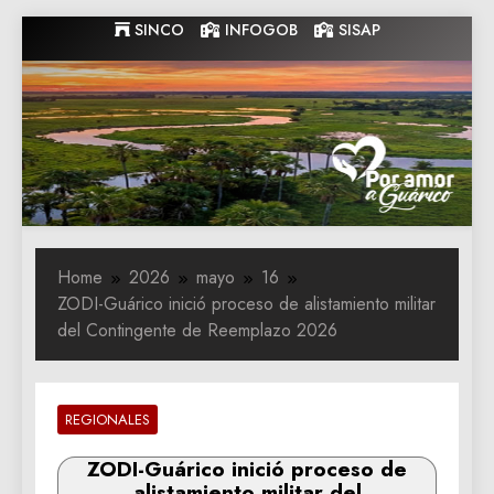
Skip
SINCO
INFOGOB
SISAP
to
content
Gobernacion
Gobernacion de Guarico
de Guarico
Home
2026
mayo
16
ZODI-Guárico inició proceso de alistamiento militar
del Contingente de Reemplazo 2026
REGIONALES
ZODI-Guárico inició proceso de
alistamiento militar del