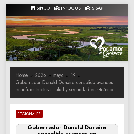
Skip
SINCO
INFOGOB
SISAP
to
content
Gobernacion
Gobernacion de Guarico
de Guarico
Home
2026
mayo
19
Gobernador Donald Donaire consolida avances
en infraestructura, salud y seguridad en Guárico
REGIONALES
Gobernador Donald Donaire
consolida avances en