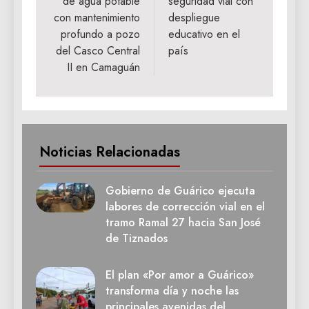
de agua potable
seguridad vial con
entradas
con mantenimiento
despliegue
profundo a pozo
educativo en el
del Casco Central
país
II en Camaguán
Noticias Relacionadas
Gobierno de Guárico ejecuta
labores de corrección vial en el
tramo Ramal 27 hacia San José
de Tiznados
El plan «Por amor a Guárico»
transforma día y noche las
principales avenidas del