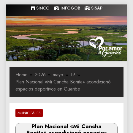
Skip
SINCO
INFOGOB
SISAP
to
content
Gobernacion
Gobernacion de Guarico
de Guarico
Home
2026
mayo
19
Plan Nacional «Mi Cancha Bonita» acondicionó
espacios deportivos en Guaribe
MUNICIPALES
Plan Nacional «Mi Cancha
Bonita» acondicionó espacios