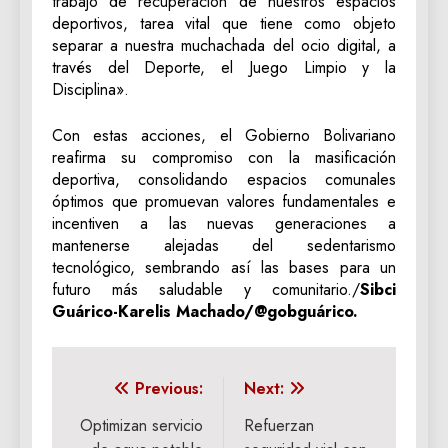
trabajo de recuperación de nuestros espacios
deportivos, tarea vital que tiene como objeto
separar a nuestra muchachada del ocio digital, a
través del Deporte, el Juego Limpio y la
Disciplina».
Con estas acciones, el Gobierno Bolivariano
reafirma su compromiso con la masificación
deportiva, consolidando espacios comunales
óptimos que promuevan valores fundamentales e
incentiven a las nuevas generaciones a
mantenerse alejadas del sedentarismo
tecnológico, sembrando así las bases para un
futuro más saludable y comunitario./
Sibci
Guárico-Karelis Machado/@gobguárico.
Navegación
Previous:
Next:
de
Optimizan servicio
Refuerzan