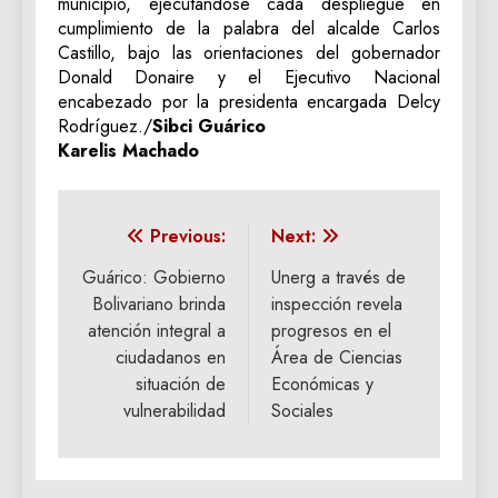
municipio, ejecutándose cada despliegue en
cumplimiento de la palabra del alcalde Carlos
Castillo, bajo las orientaciones del gobernador
Donald Donaire y el Ejecutivo Nacional
encabezado por la presidenta encargada Delcy
Rodríguez./
Sibci Guárico
Karelis Machado
Navegación
Previous:
Next:
de
Guárico: ‎Gobierno
Unerg a través de
Bolivariano brinda
inspección revela
entradas
atención integral a
progresos en el
ciudadanos en
Área de Ciencias
situación de
Económicas y
vulnerabilidad
Sociales