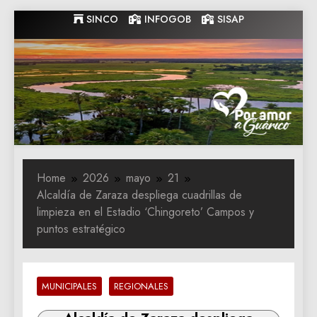
Skip
SINCO
INFOGOB
SISAP
to
content
Gobernacion
Gobernacion de Guarico
de Guarico
Home
2026
mayo
21
Alcaldía de Zaraza despliega cuadrillas de
limpieza en el Estadio ‘Chingoreto’ Campos y
puntos estratégico
MUNICIPALES
REGIONALES