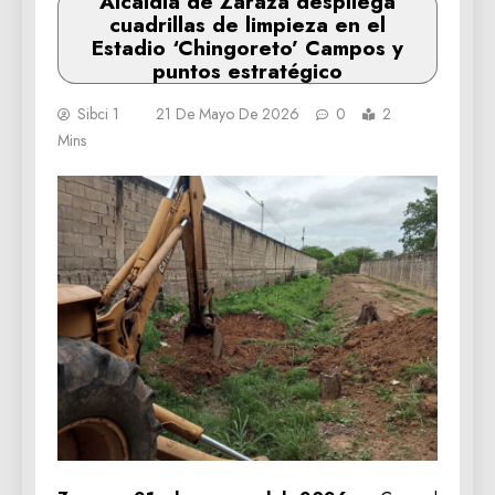
Alcaldía de Zaraza despliega
cuadrillas de limpieza en el
Estadio ‘Chingoreto’ Campos y
puntos estratégico
Sibci 1
21 De Mayo De 2026
0
2
Mins