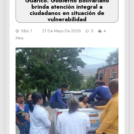
Guárico: ‎Gobierno Bolivariano
brinda atención integral a
ciudadanos en situación de
vulnerabilidad
Sibci 1
21 De Mayo De 2026
0
4
Mins