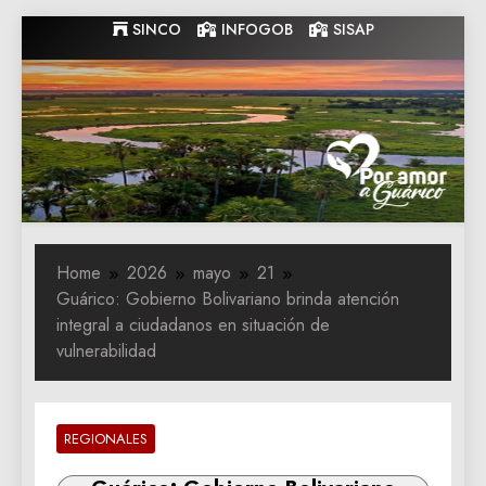
Skip
SINCO
INFOGOB
SISAP
to
content
Gobernacion
Gobernacion de Guarico
de Guarico
Home
2026
mayo
21
Guárico: ‎Gobierno Bolivariano brinda atención
integral a ciudadanos en situación de
vulnerabilidad
REGIONALES