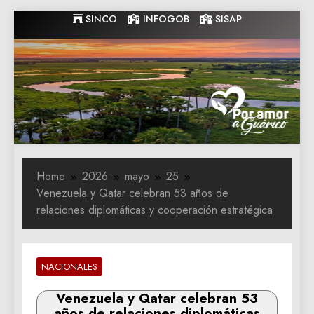
Skip
SINCO
INFOGOB
SISAP
to
content
Gobernacion
Gobernacion de Guarico
de Guarico
Home
2026
mayo
25
Venezuela y Qatar celebran 53 años de
relaciones diplomáticas y cooperación estratégica
NACIONALES
Venezuela y Qatar celebran 53
años de relaciones diplomáticas