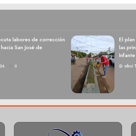
cuta labores de corrección
El pla
 hacia San José de
las pri
Infante
sibci 
026
0