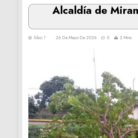
Alcaldía de Mira
Sibci 1
26 De Mayo De 2026
0
2 Mins