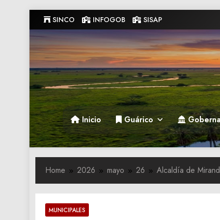
Skip
SINCO
INFOGOB
SISAP
to
content
Gobernacion de Guarico
Gobernacion de Guarico
Inicio
Guárico
Goberna
Home
2026
mayo
26
Alcaldía de Miran
MUNICIPALES