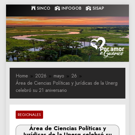
Skip
SINCO
INFOGOB
SISAP
to
content
Gobernacion
Gobernacion de Guarico
de Guarico
Home
2026
mayo
26
Área de Ciencias Políticas y Jurídicas de la Unerg
celebró su 21 aniversario
REGIONALES
Área de Ciencias Políticas y
Jurídicas de la Unerg celebró su