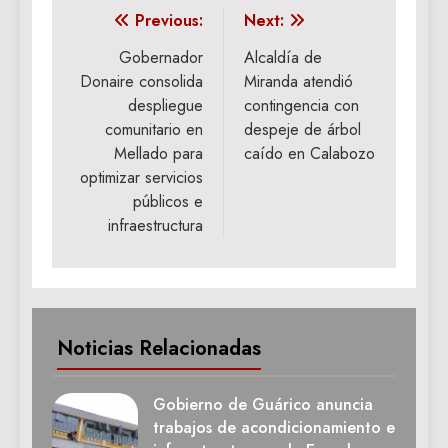
Navegación
Previous:
Next:
de
Gobernador
Alcaldía de
Donaire consolida
Miranda atendió
entradas
despliegue
contingencia con
comunitario en
despeje de árbol
Mellado para
caído en Calabozo
optimizar servicios
públicos e
infraestructura
Noticias Relacionadas
Gobierno de Guárico anuncia
trabajos de acondicionamiento e