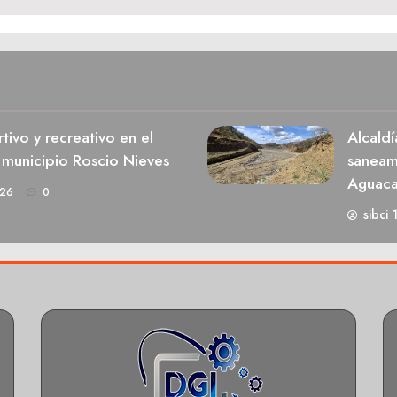
ivo y recreativo en el
Alcaldí
 municipio Roscio Nieves
saneami
Aguaca
026
0
sibci 