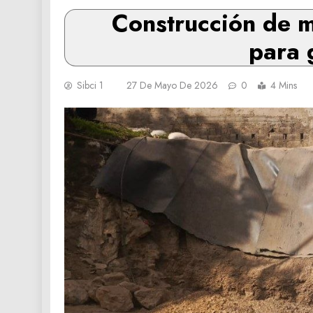
Construcción de m
para 
Sibci 1
27 De Mayo De 2026
0
4 Mins