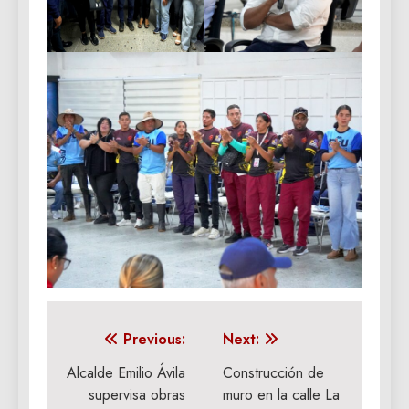
Navegación
Previous:
Next:
de
Alcalde Emilio Ávila
Construcción de
supervisa obras
muro en la calle La