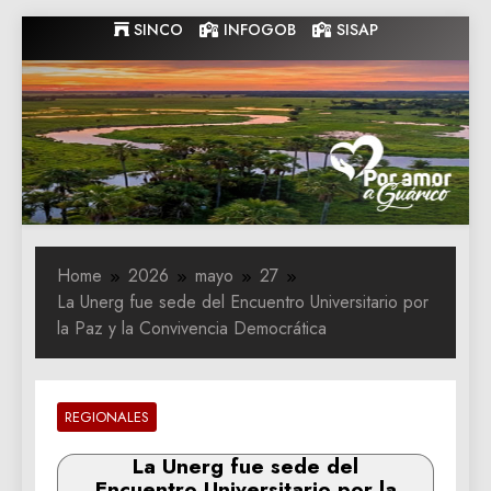
Skip
SINCO
INFOGOB
SISAP
to
content
Gobernacion
Gobernacion de Guarico
de Guarico
Home
2026
mayo
27
La Unerg fue sede del Encuentro Universitario por
la Paz y la Convivencia Democrática
REGIONALES
La Unerg fue sede del
Encuentro Universitario por la