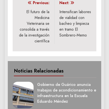
Navegación
Previous:
Next:
de
El futuro de la
Intensifican labores
Medicina
de vialidad con
entradas
Veterinaria se
bacheo y limpieza
consolida a través
en tramo El
de la investigación
Sombrero-Memo
científica
Noticias Relacionadas
Gobierno de Guárico anuncia
trabajos de acondicionamiento e
infraestructura en la Escuela
Eduardo Méndez