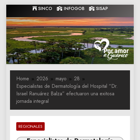
Skip
SINCO
INFOGOB
SISAP
to
content
Gobernacion
Gobernacion de Guarico
de Guarico
Home
2026
mayo
28
Especialistas de Dermatología del Hospital “Dr.
Israel Ranuárez Balza” efectuaron una exitosa
jornada integral
REGIONALES