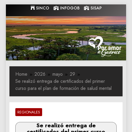
Skip
SINCO
INFOGOB
SISAP
to
content
Gobernacion
Gobernacion de Guarico
de Guarico
Home
2026
mayo
29
Se realizó entrega de certificados del primer
curso para el plan de formación de salud mental
REGIONALES
Se realizó entrega de
certificados del primer curso