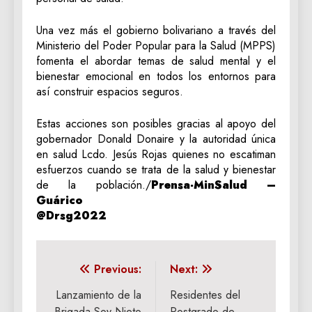
Una vez más el gobierno bolivariano a través del
Ministerio del Poder Popular para la Salud (MPPS)
fomenta el abordar temas de salud mental y el
bienestar emocional en todos los entornos para
así construir espacios seguros.
Estas acciones son posibles gracias al apoyo del
gobernador Donald Donaire y la autoridad única
en salud Lcdo. Jesús Rojas quienes no escatiman
esfuerzos cuando se trata de la salud y bienestar
de la población./
Prensa-MinSalud –
Guárico
@Drsg2022
Navegación
Previous:
Next:
de
Lanzamiento de la
Residentes del
Brigada Soy Nieto
Postgrado de